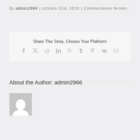
sur
By
admin2966
|
octobre 31st, 2019
|
Commentaires fermés
illustr
machi
a-
coudre
jack-
Share This Story, Choose Your Platform!
h2
Facebook
X
Reddit
LinkedIn
WhatsApp
Tumblr
Pinterest
Vk
Email
About the Author:
admin2966