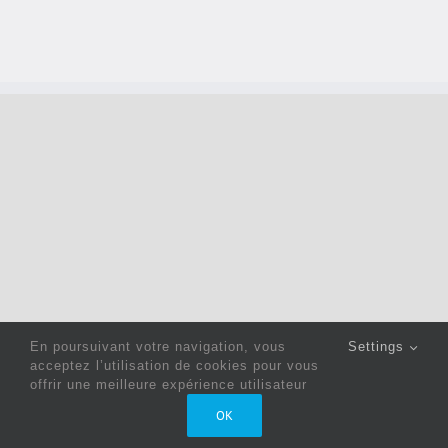
En poursuivant votre navigation, vous
Settings
acceptez l’utilisation de cookies pour vous
offrir une meilleure expérience utilisateur
Copyright 2022 © Jack Sewing Machines Belgium |
Politique
OK
de confidentialité