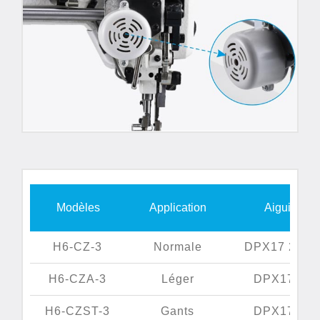
Modèles
Application
Aiguilles
H6-CZ-3
Normale
DPX17 20-2
H6-CZA-3
Léger
DPX17 18#
H6-CZST-3
Gants
DPX17 14#