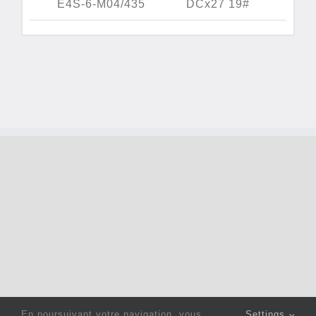
E4S-6-M04/435
DCx27 19#
En poursuivant votre navigation, vous
Settings