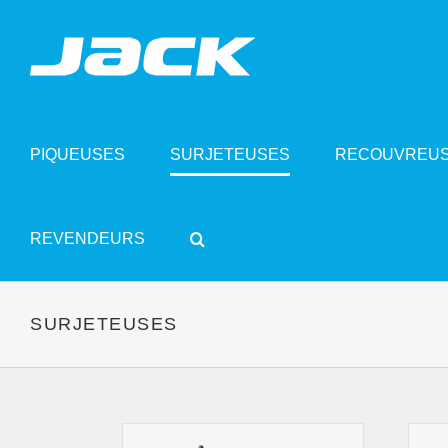
Skip
to
content
PIQUEUSES
SURJETEUSES
RECOUVREU
REVENDEURS
SURJETEUSES