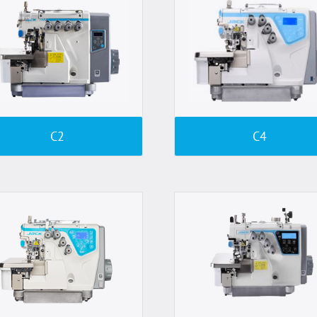
C2
C4