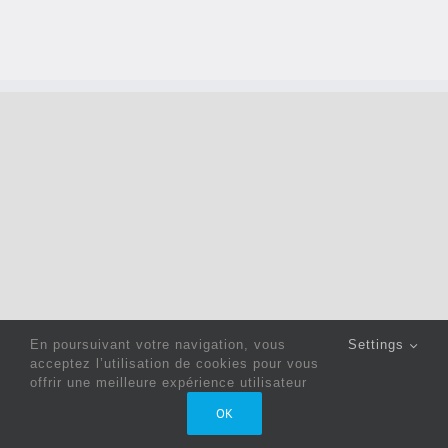
En poursuivant votre navigation, vous
Settings
acceptez l’utilisation de cookies pour vous
offrir une meilleure expérience utilisateur
Copyright 2022 © Jack Sewing Machines Belgium |
Politique
OK
de confidentialité