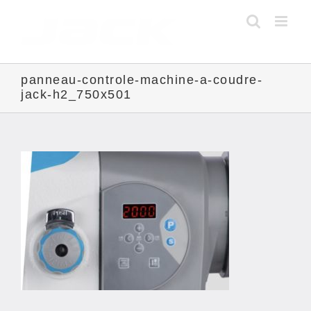
Skip
to
content
panneau-controle-machine-a-coudre-
jack-h2_750x501