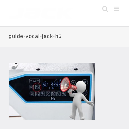
Skip
to
content
guide-vocal-jack-h6