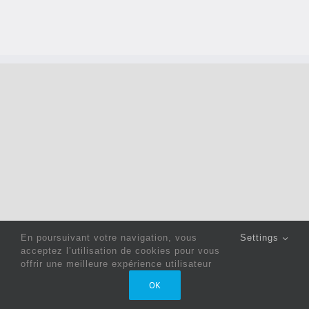
En poursuivant votre navigation, vous
Settings
acceptez l’utilisation de cookies pour vous
offrir une meilleure expérience utilisateur
Copyright 2022 © Jack Sewing Machines Belgium |
Politique
OK
de confidentialité