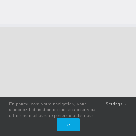
En poursuivant votre navigation, vous
Settings
acceptez l’utilisation de cookies pour vous
offrir une meilleure expérience utilisateur
Copyright 2022 © Jack Sewing Machines Belgium |
Politique
OK
de confidentialité