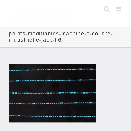
Skip
to
content
points-modifiables-machine-a-coudre-
industrielle-jack-h6