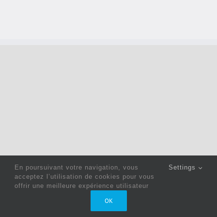
En poursuivant votre navigation, vous
Settings
acceptez l’utilisation de cookies pour vous
offrir une meilleure expérience utilisateur
Copyright 2022 © Jack Sewing Machines Belgium |
Politique
OK
de confidentialité