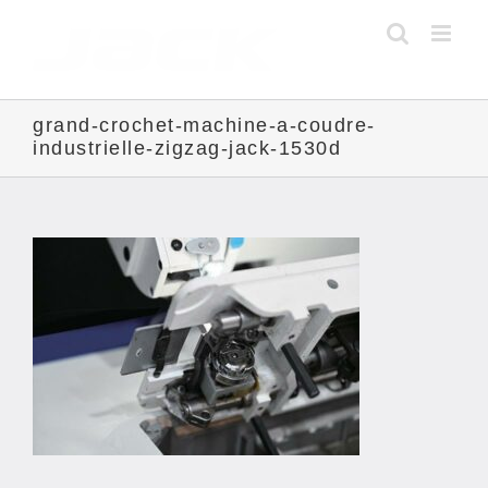
Skip
to
content
grand-crochet-machine-a-coudre-
industrielle-zigzag-jack-1530d