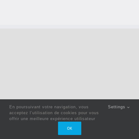
En poursuivant votre navigation, vous
Settings
acceptez l’utilisation de cookies pour vous
offrir une meilleure expérience utilisateur
Copyright 2022 © Jack Sewing Machines Belgium |
Politique
OK
de confidentialité