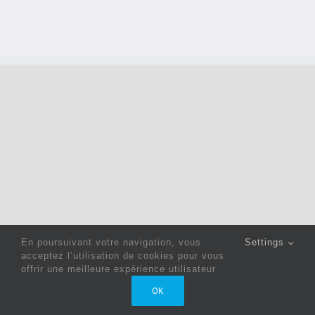
En poursuivant votre navigation, vous
Settings
acceptez l’utilisation de cookies pour vous
offrir une meilleure expérience utilisateur
Copyright 2022 © Jack Sewing Machines Belgium |
Politique
OK
de confidentialité