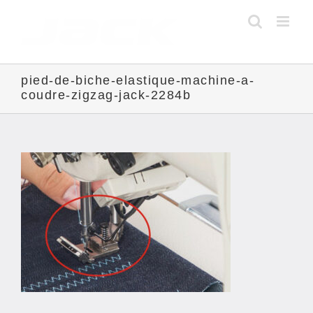
Skip
to
content
pied-de-biche-elastique-machine-a-
coudre-zigzag-jack-2284b