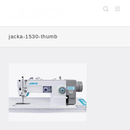
Skip
to
content
jacka-1530-thumb