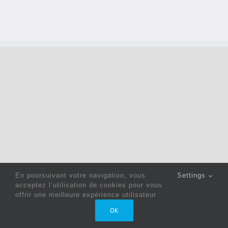
En poursuivant votre navigation, vous
Settings
acceptez l’utilisation de cookies pour vous
offrir une meilleure expérience utilisateur
Copyright 2022 © Jack Sewing Machines Belgium |
Politique
OK
de confidentialité