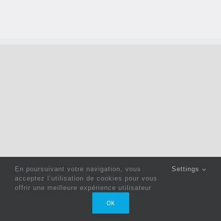
En poursuivant votre navigation, vous
Settings
acceptez l’utilisation de cookies pour vous
offrir une meilleure expérience utilisateur
Copyright 2022 © Jack Sewing Machines Belgium |
Politique
OK
de confidentialité