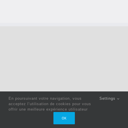
En poursuivant votre navigation, vous
Settings
acceptez l’utilisation de cookies pour vous
offrir une meilleure expérience utilisateur
Copyright 2022 © Jack Sewing Machines Belgium |
Politique
OK
de confidentialité