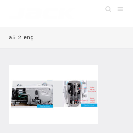
Skip
to
content
a5-2-eng