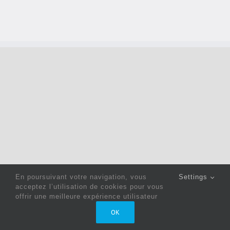
En poursuivant votre navigation, vous
Settings
acceptez l’utilisation de cookies pour vous
offrir une meilleure expérience utilisateur
Copyright 2022 © Jack Sewing Machines Belgium |
Politique
OK
de confidentialité