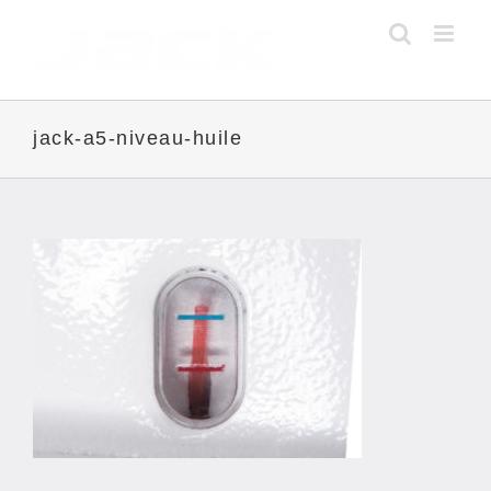
Skip
to
content
jack-a5-niveau-huile