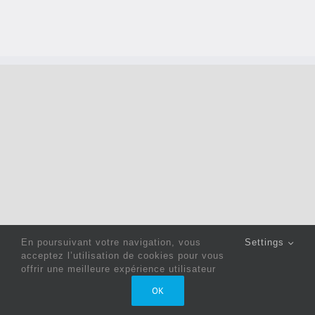
En poursuivant votre navigation, vous
Settings
acceptez l’utilisation de cookies pour vous
offrir une meilleure expérience utilisateur
Copyright 2022 © Jack Sewing Machines Belgium |
Politique
OK
de confidentialité