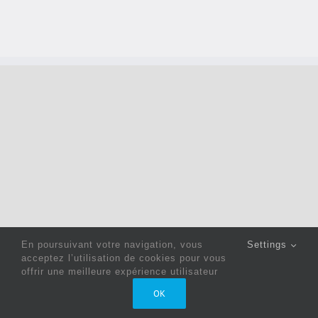
En poursuivant votre navigation, vous
Settings
acceptez l’utilisation de cookies pour vous
offrir une meilleure expérience utilisateur
Copyright 2022 © Jack Sewing Machines Belgium |
Politique
OK
de confidentialité