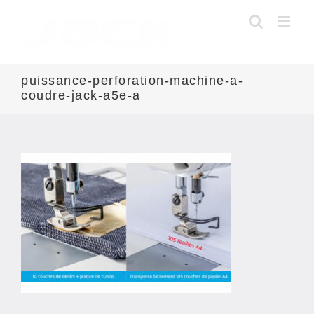
Skip
to
content
puissance-perforation-machine-a-
coudre-jack-a5e-a