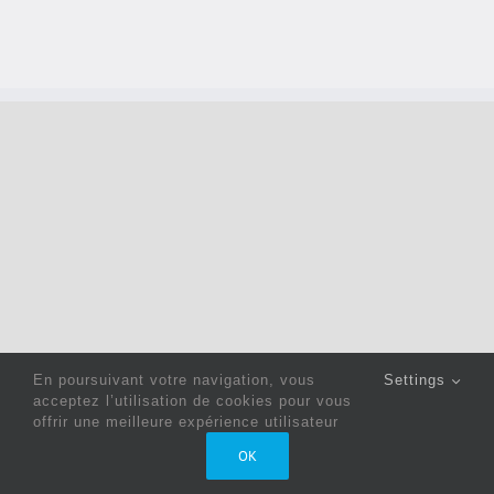
En poursuivant votre navigation, vous
Settings
acceptez l’utilisation de cookies pour vous
offrir une meilleure expérience utilisateur
Copyright 2022 © Jack Sewing Machines Belgium |
Politique
OK
de confidentialité