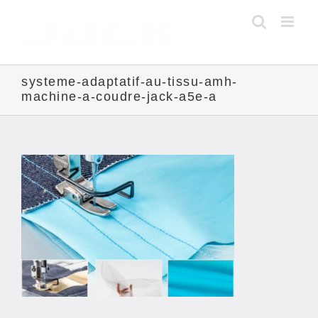
Skip
to
content
systeme-adaptatif-au-tissu-amh-
machine-a-coudre-jack-a5e-a