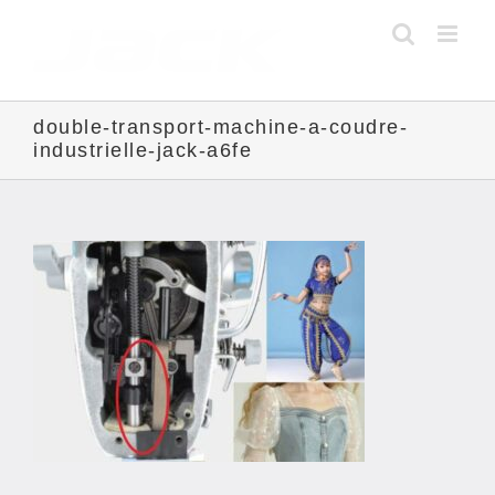
Skip
to
content
double-transport-machine-a-coudre-
industrielle-jack-a6fe