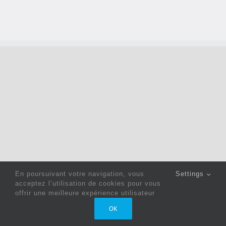
En poursuivant votre navigation, vous
Settings
acceptez l’utilisation de cookies pour vous
offrir une meilleure expérience utilisateur
Copyright 2022 © Jack Sewing Machines Belgium |
Politique
OK
de confidentialité