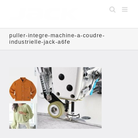
Skip
to
content
puller-integre-machine-a-coudre-
industrielle-jack-a6fe