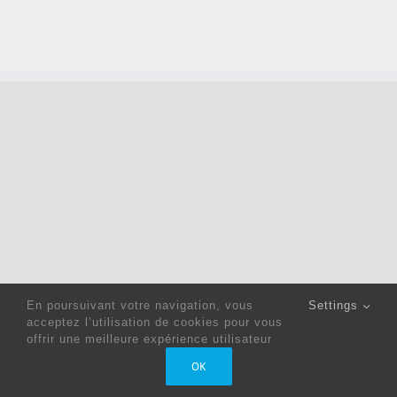
En poursuivant votre navigation, vous
Settings
acceptez l’utilisation de cookies pour vous
offrir une meilleure expérience utilisateur
Copyright 2022 © Jack Sewing Machines Belgium |
Politique
OK
de confidentialité