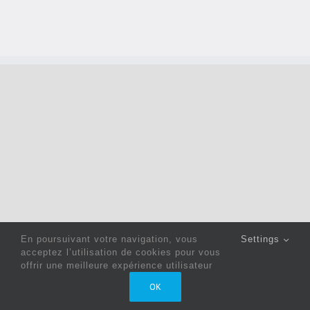
En poursuivant votre navigation, vous
Settings
acceptez l’utilisation de cookies pour vous
offrir une meilleure expérience utilisateur
Copyright 2022 © Jack Sewing Machines Belgium |
Politique
OK
de confidentialité