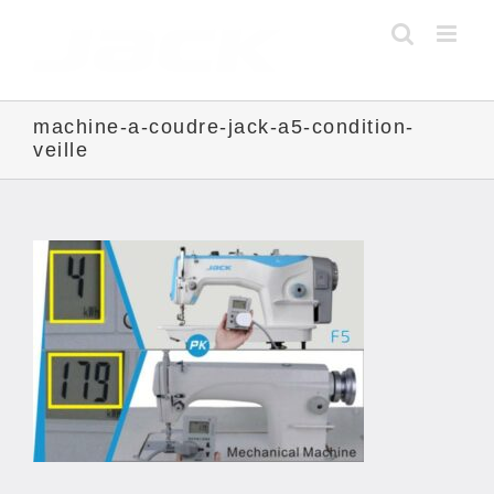
Skip
to
content
machine-a-coudre-jack-a5-condition-
veille