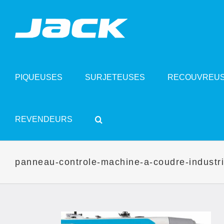
Skip
to
content
PIQUEUSES
SURJETEUSES
RECOUVREU
REVENDEURS
panneau-controle-machine-a-coudre-industrie