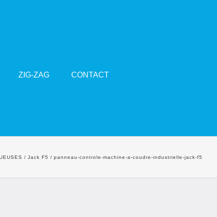
ZIG-ZAG
CONTACT
UEUSES
Jack F5
panneau-controle-machine-a-coudre-industrielle-jack-f5