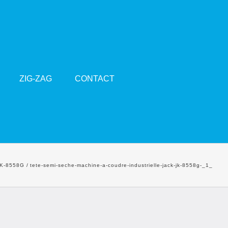
ZIG-ZAG
CONTACT
JK-8558G
tete-semi-seche-machine-a-coudre-industrielle-jack-jk-8558g-_1_