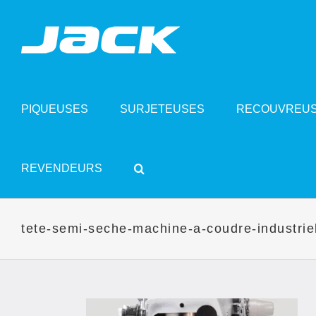
Skip
to
content
PIQUEUSES
SURJETEUSES
RECOUVREU
REVENDEURS
tete-semi-seche-machine-a-coudre-industrie