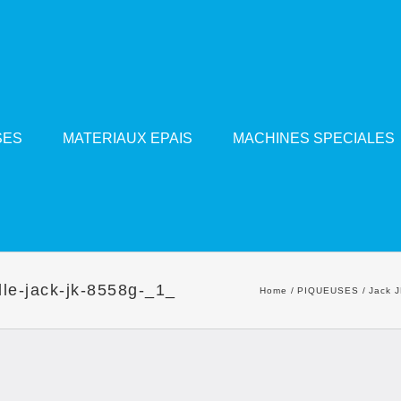
SES
MATERIAUX EPAIS
MACHINES SPECIALES
lle-jack-jk-8558g-_1_
Home
PIQUEUSES
Jack 