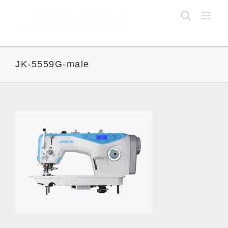
Skip
to
content
JK-5559G-male