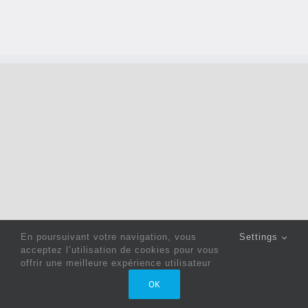
En poursuivant votre navigation, vous
Settings
acceptez l’utilisation de cookies pour vous
offrir une meilleure expérience utilisateur
Copyright 2022 © Jack Sewing Machines Belgium |
Politique
OK
de confidentialité