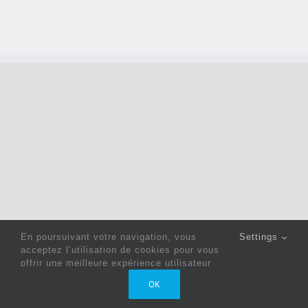
En poursuivant votre navigation, vous
Settings
acceptez l’utilisation de cookies pour vous
offrir une meilleure expérience utilisateur
Copyright 2022 © Jack Sewing Machines Belgium |
Politique
OK
de confidentialité