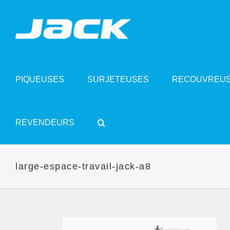
Skip
to
content
PIQUEUSES
SURJETEUSES
RECOUVREU
REVENDEURS
large-espace-travail-jack-a8