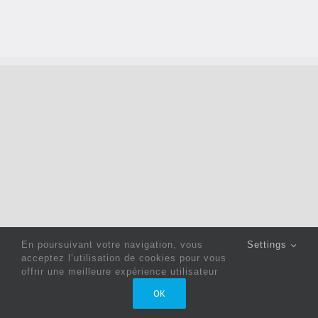
En poursuivant votre navigation, vous
Settings
acceptez l’utilisation de cookies pour vous
offrir une meilleure expérience utilisateur
Copyright 2022 © Jack Sewing Machines Belgium |
Politique
OK
de confidentialité