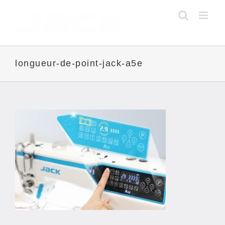
Skip
to
content
longueur-de-point-jack-a5e