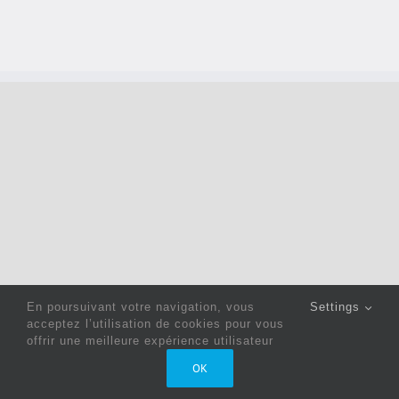
En poursuivant votre navigation, vous
Settings
acceptez l’utilisation de cookies pour vous
offrir une meilleure expérience utilisateur
Copyright 2022 © Jack Sewing Machines Belgium |
Politique
OK
de confidentialité