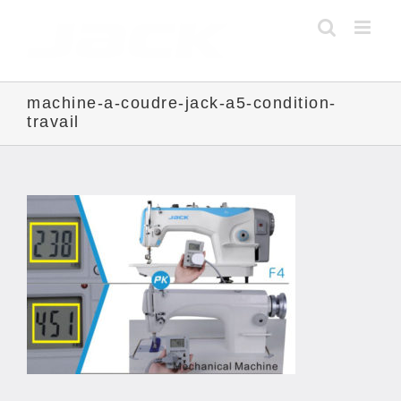
Skip
to
content
machine-a-coudre-jack-a5-condition-
travail