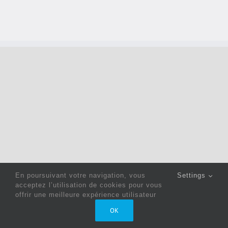
En poursuivant votre navigation, vous
Settings
acceptez l’utilisation de cookies pour vous
offrir une meilleure expérience utilisateur
Copyright 2022 © Jack Sewing Machines Belgium |
Politique
OK
de confidentialité