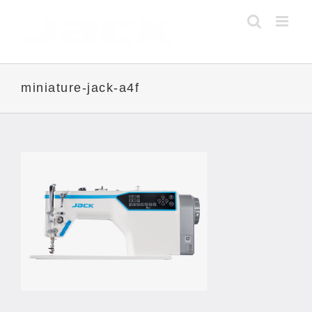
Skip
to
content
miniature-jack-a4f