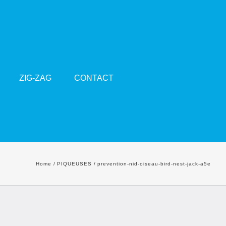
ZIG-ZAG
CONTACT
Home
PIQUEUSES
prevention-nid-oiseau-bird-nest-jack-a5e