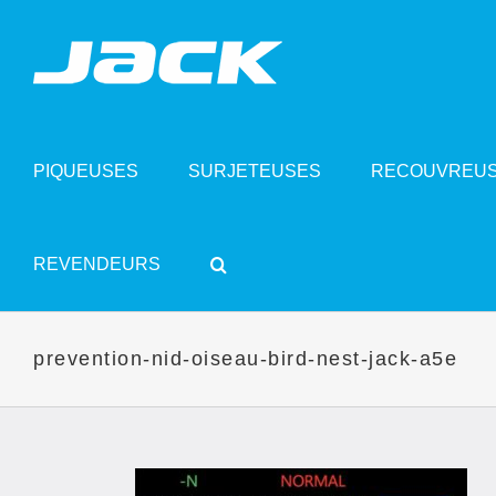
Skip
to
content
PIQUEUSES
SURJETEUSES
RECOUVREU
REVENDEURS
prevention-nid-oiseau-bird-nest-jack-a5e