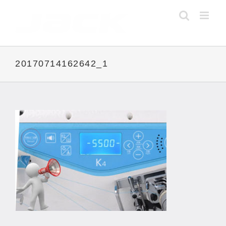
Skip
to
content
20170714162642_1