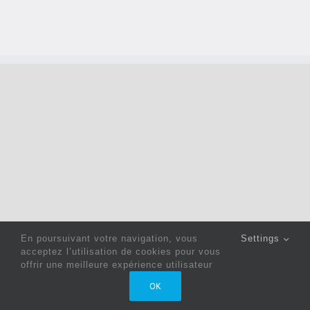
En poursuivant votre navigation, vous
Settings
acceptez l’utilisation de cookies pour vous
offrir une meilleure expérience utilisateur
Copyright 2022 © Jack Sewing Machines Belgium |
Politique
OK
de confidentialité