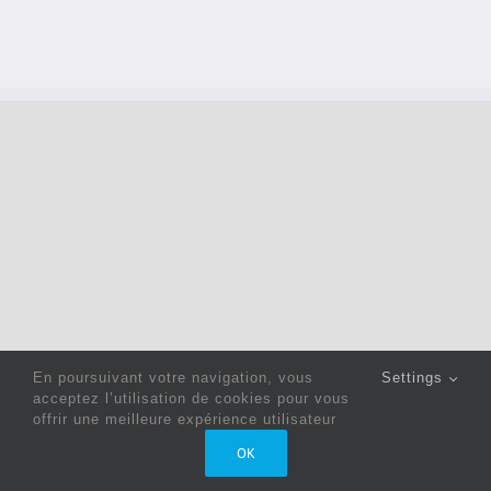
En poursuivant votre navigation, vous
Settings
acceptez l’utilisation de cookies pour vous
offrir une meilleure expérience utilisateur
Copyright 2022 © Jack Sewing Machines Belgium |
Politique
OK
de confidentialité