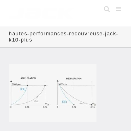
Skip
to
content
hautes-performances-recouvreuse-jack-
k10-plus