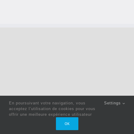
En poursuivant votre navigation, vous
Settings
acceptez l’utilisation de cookies pour vous
offrir une meilleure expérience utilisateur
Copyright 2022 © Jack Sewing Machines Belgium |
Politique
OK
de confidentialité