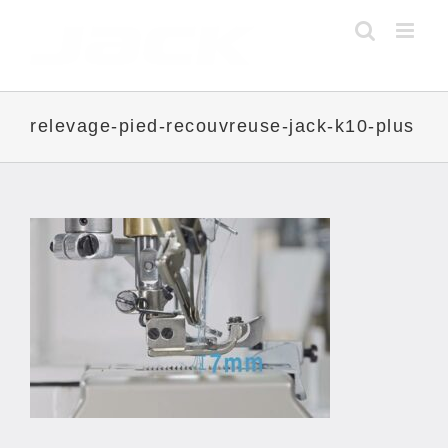
Skip
to
content
relevage-pied-recouvreuse-jack-k10-plus