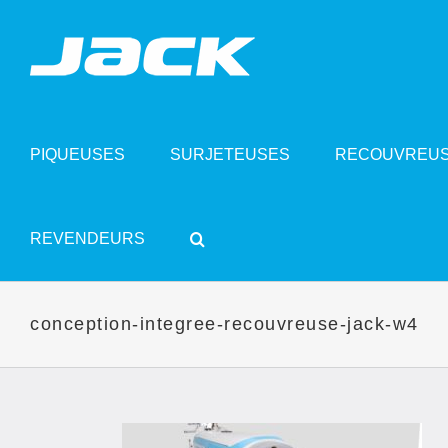
Skip
to
content
PIQUEUSES
SURJETEUSES
RECOUVREU
REVENDEURS
conception-integree-recouvreuse-jack-w4