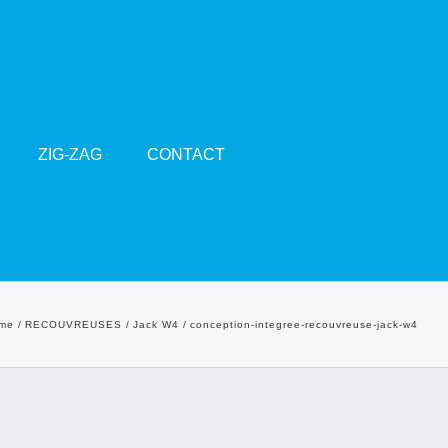
ZIG-ZAG
CONTACT
me
RECOUVREUSES
Jack W4
conception-integree-recouvreuse-jack-w4