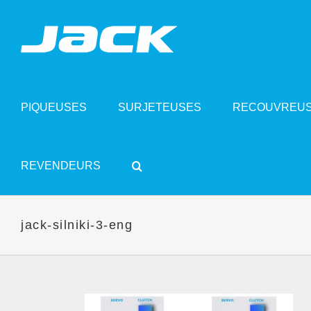
Skip
to
content
PIQUEUSES
SURJETEUSES
RECOUVREU
REVENDEURS
jack-silniki-3-eng