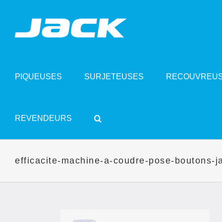
Skip
to
content
PIQUEUSES
SURJETEUSES
RECOUVREU
REVENDEURS
efficacite-machine-a-coudre-pose-boutons-j