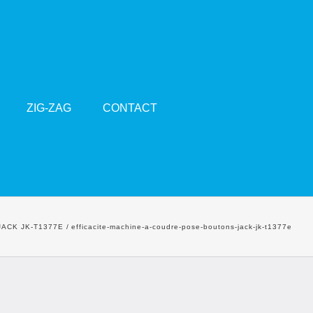
ZIG-ZAG
CONTACT
JACK JK-T1377E
efficacite-machine-a-coudre-pose-boutons-jack-jk-t1377e