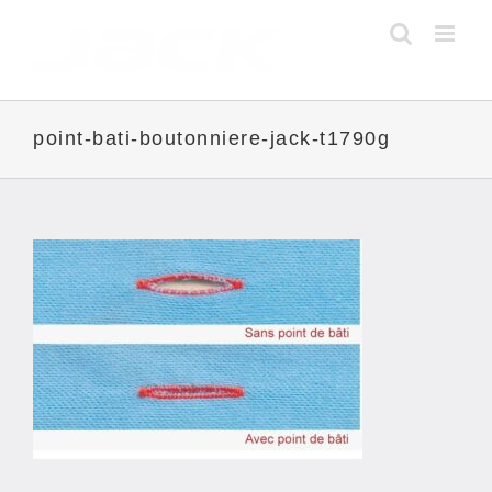
Skip
to
content
point-bati-boutonniere-jack-t1790g