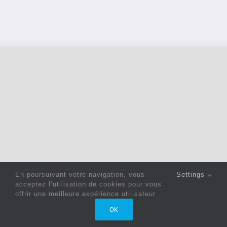
En poursuivant votre navigation, vous
Settings
acceptez l’utilisation de cookies pour vous
offrir une meilleure expérience utilisateur
Copyright 2022 © Jack Sewing Machines Belgium |
Politique
OK
de confidentialité