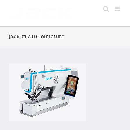
Skip
to
content
jack-t1790-miniature