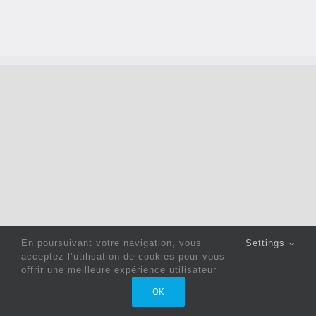
En poursuivant votre navigation, vous
Settings
acceptez l’utilisation de cookies pour vous
offrir une meilleure expérience utilisateur
Copyright 2022 © Jack Sewing Machines Belgium |
Politique
OK
de confidentialité