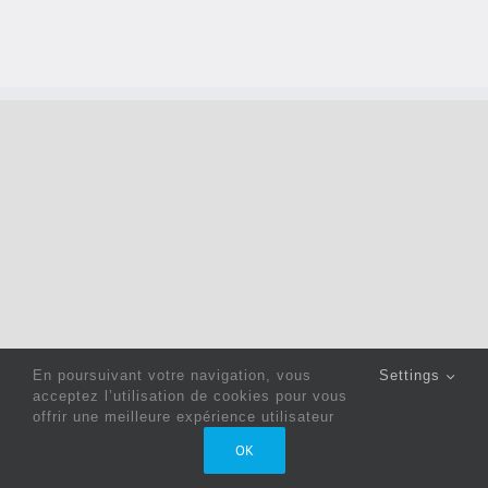
En poursuivant votre navigation, vous
Settings
acceptez l’utilisation de cookies pour vous
offrir une meilleure expérience utilisateur
Copyright 2022 © Jack Sewing Machines Belgium |
Politique
OK
de confidentialité