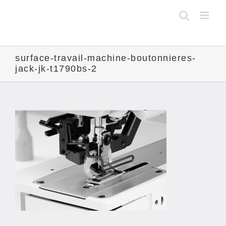
Skip
to
content
surface-travail-machine-boutonnieres-
jack-jk-t1790bs-2