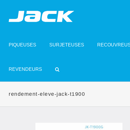
Skip
to
content
PIQUEUSES
SURJETEUSES
RECOUVREU
REVENDEURS
rendement-eleve-jack-t1900