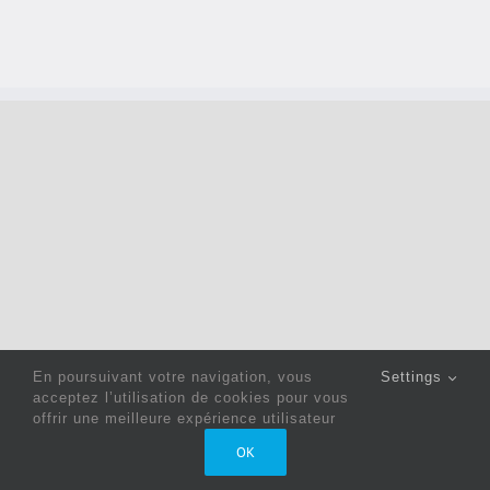
En poursuivant votre navigation, vous
Settings
acceptez l’utilisation de cookies pour vous
offrir une meilleure expérience utilisateur
Copyright 2022 © Jack Sewing Machines Belgium |
Politique
OK
de confidentialité