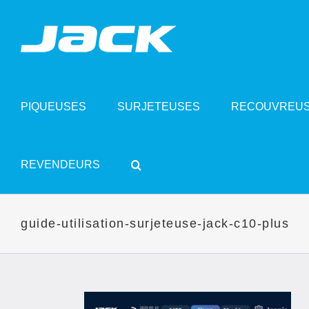
Skip
to
content
PIQUEUSES
SURJETEUSES
RECOUVREU
REVENDEURS
guide-utilisation-surjeteuse-jack-c10-plus