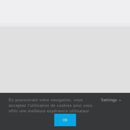
En poursuivant votre navigation, vous
Settings
acceptez l’utilisation de cookies pour vous
offrir une meilleure expérience utilisateur
Copyright 2022 © Jack Sewing Machines Belgium |
Politique
OK
de confidentialité