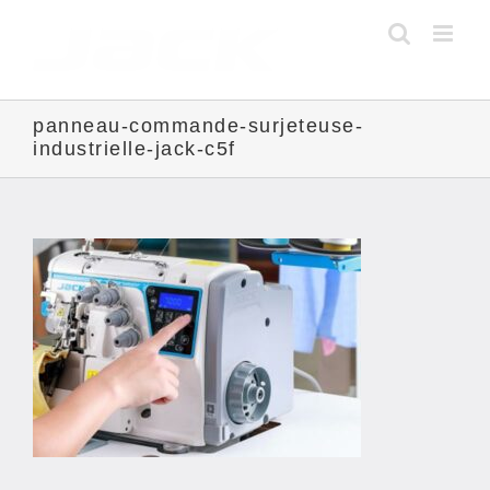
Skip
to
content
panneau-commande-surjeteuse-
industrielle-jack-c5f