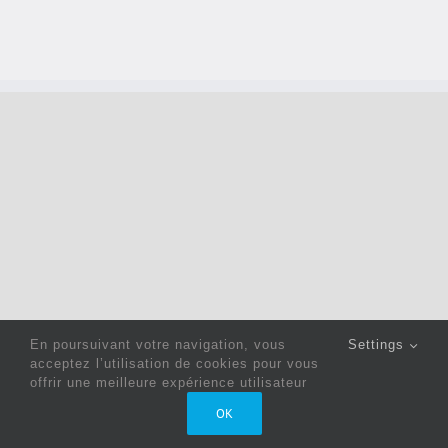
En poursuivant votre navigation, vous
Settings
acceptez l’utilisation de cookies pour vous
offrir une meilleure expérience utilisateur
Copyright 2022 © Jack Sewing Machines Belgium |
Politique
OK
de confidentialité