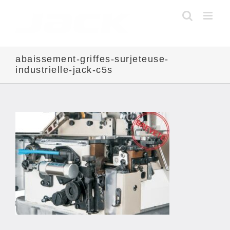
Skip
to
content
abaissement-griffes-surjeteuse-
industrielle-jack-c5s