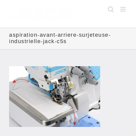
Skip
to
content
aspiration-avant-arriere-surjeteuse-
industrielle-jack-c5s