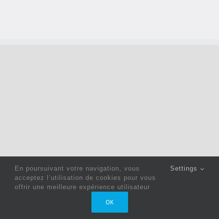
En poursuivant votre navigation, vous
Settings
acceptez l’utilisation de cookies pour vous
offrir une meilleure expérience utilisateur
Copyright 2022 © Jack Sewing Machines Belgium |
Politique
OK
de confidentialité