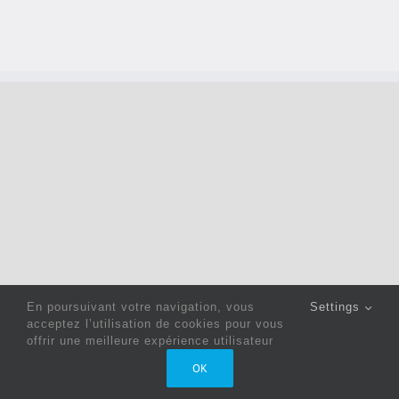
En poursuivant votre navigation, vous
Settings
acceptez l’utilisation de cookies pour vous
offrir une meilleure expérience utilisateur
Copyright 2022 © Jack Sewing Machines Belgium |
Politique
OK
de confidentialité