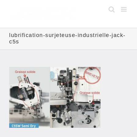
Skip
to
content
lubrification-surjeteuse-industrielle-jack-
c5s