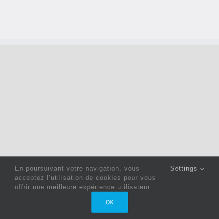
En poursuivant votre navigation, vous
Settings
acceptez l’utilisation de cookies pour vous
offrir une meilleure expérience utilisateur
Copyright 2022 © Jack Sewing Machines Belgium |
Politique
OK
de confidentialité