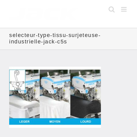
Skip
to
content
selecteur-type-tissu-surjeteuse-
industrielle-jack-c5s