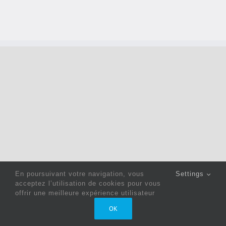
En poursuivant votre navigation, vous
Settings
acceptez l’utilisation de cookies pour vous
offrir une meilleure expérience utilisateur
Copyright 2022 © Jack Sewing Machines Belgium |
Politique
OK
de confidentialité