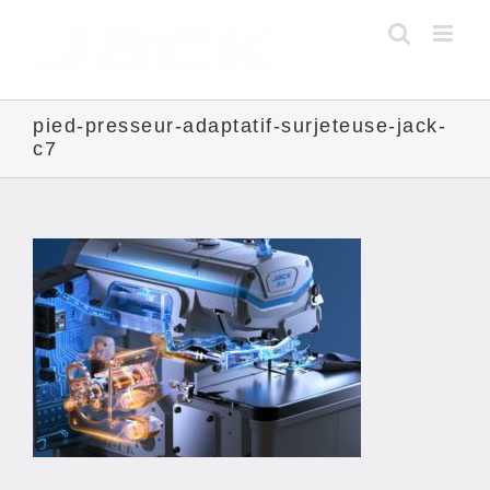
Skip
to
content
pied-presseur-adaptatif-surjeteuse-jack-
c7