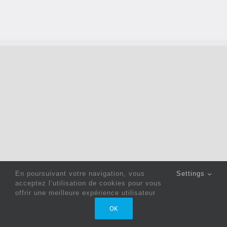
En poursuivant votre navigation, vous
Settings
acceptez l’utilisation de cookies pour vous
offrir une meilleure expérience utilisateur
Copyright 2022 © Jack Sewing Machines Belgium |
Politique
OK
de confidentialité