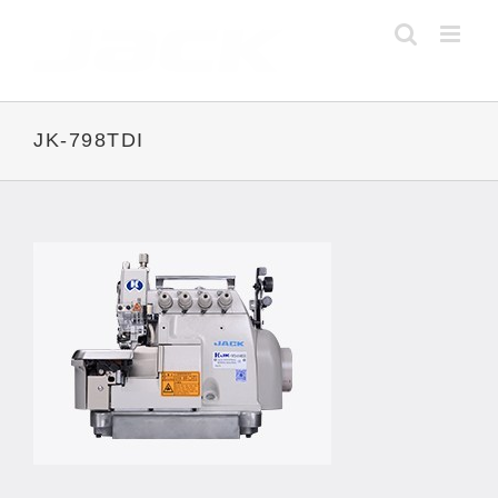
Skip
to
content
JK-798TDI