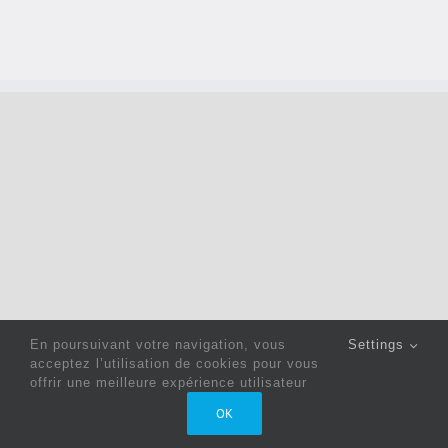
En poursuivant votre navigation, vous
Settings
acceptez l’utilisation de cookies pour vous
offrir une meilleure expérience utilisateur
Copyright 2022 © Jack Sewing Machines Belgium |
Politique
OK
de confidentialité